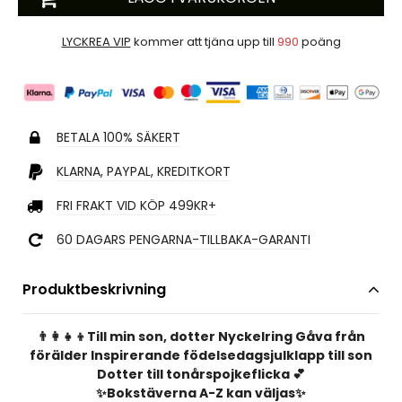
LYCKREA VIP
kommer att tjäna upp till
990
poäng
BETALA 100% SÄKERT
KLARNA, PAYPAL, KREDITKORT
FRI FRAKT VID KÖP 499KR+
60 DAGARS PENGARNA-TILLBAKA-GARANTI
Produktbeskrivning
👨‍👩‍👧‍👦Till min son, dotter Nyckelring Gåva från
förälder Inspirerande födelsedagsjulklapp till son
Dotter till tonårspojkeflicka 💕
✨Bokstäverna A-Z kan väljas✨