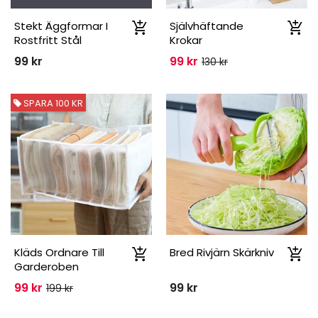
Stekt Äggformar I
Självhäftande
Rostfritt Stål
Krokar
99 kr
99 kr
130 kr
SPARA 100 KR
Kläds Ordnare Till
Bred Rivjärn Skärkniv
Garderoben
99 kr
99 kr
199 kr