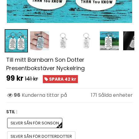
Till mitt Barnbarn Son Dotter
Presentbokstäver Nyckelring
99 kr
141 kr
SPARA 42 kr
96
Kunderna tittar på
171
Sålda enheter
STIL :
SILVER SÅN FÖR SONSON
SILVER SÅN FÖR DOTTERDOTTER