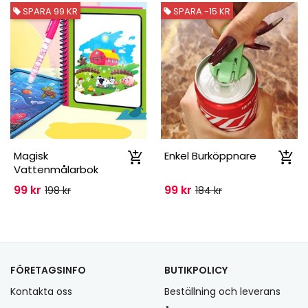
SPARA 99 KR
SPARA -15 KR
Magisk
Enkel Burköppnare
Vattenmålarbok
99 kr
99 kr
198 kr
184 kr
FÖRETAGSINFO
BUTIKPOLICY
Kontakta oss
Beställning och leverans