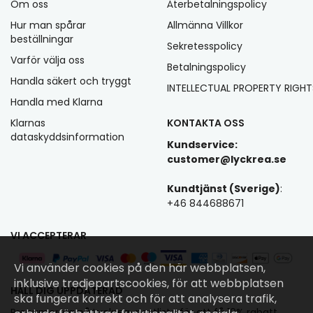
Om oss
Återbetalningspolicy
Hur man spårar
Allmänna Villkor
beställningar
Sekretesspolicy
Varför välja oss
Betalningspolicy
Handla säkert och tryggt
INTELLECTUAL PROPERTY RIGHT
Handla med Klarna
Klarnas
KONTAKTA OSS
dataskyddsinformation
Kundservice:
customer@lyckrea.se
Kundtjänst (Sverige)
:
+46 844688671
VI ACCEPTERAR
Vi använder cookies på den här webbplatsen,
inklusive tredjepartscookies, för att webbplatsen
HÅLL DIG UPPDATERAD
ska fungera korrekt och för att analysera trafik,
Prenumerera på Lyckrea-postlista för att få 10% rabatt