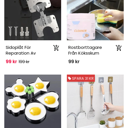
Sidoplåt För
Rostborttagare
Reparation Av
Från Köksskum
Gångjärn
99 kr
99 kr
199 kr
SPARA 31 KR