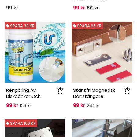
Däckventilkåpor
99 kr
99 kr
199 kr
SPARA 30 KR
SPARA 65 KR
Rengöring Av
Stansfri Magnetisk
Diskbänkar Och
Dörrstängare
Avlopp
99 kr
99 kr
129 kr
264 kr
SPARA 100 KR