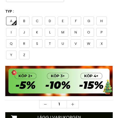
TYP :
A
B
C
D
E
F
G
H
I
J
K
L
M
N
O
P
Q
R
S
T
U
V
W
X
Y
Z
LÄGG I VARUKORGEN