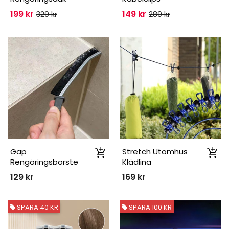
199 kr
149 kr
329 kr
289 kr
Gap
Stretch Utomhus
Rengöringsborste
Klädlina
129 kr
169 kr
SPARA 40 KR
SPARA 100 KR