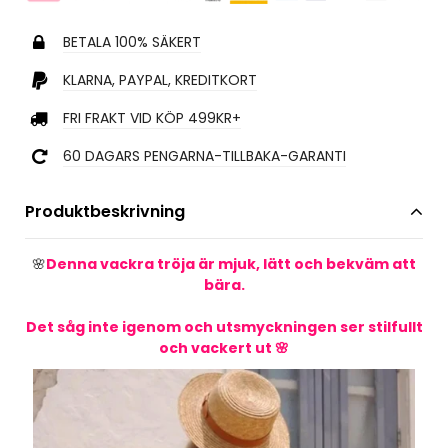
BETALA 100% SÄKERT
KLARNA, PAYPAL, KREDITKORT
FRI FRAKT VID KÖP 499KR+
60 DAGARS PENGARNA-TILLBAKA-GARANTI
Produktbeskrivning
🌸
Denna vackra tröja är mjuk, lätt och bekväm att
bära.
Det såg inte igenom och utsmyckningen ser stilfullt
och vackert ut
🌸