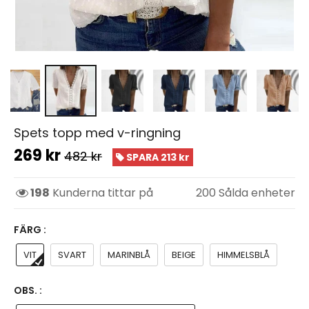
Spets topp med v-ringning
269 kr
482 kr
SPARA 213 kr
198
Kunderna tittar på
200
Sålda enheter
FÄRG :
VIT
SVART
MARINBLÅ
BEIGE
HIMMELSBLÅ
OBS. :