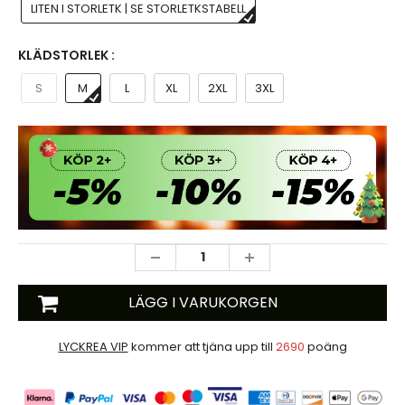
LITEN I STORLETK | SE STORLETKSTABELL
KLÄDSTORLEK :
S
M
L
XL
2XL
3XL
LÄGG I VARUKORGEN
LYCKREA VIP
kommer att tjäna upp till
2690
poäng