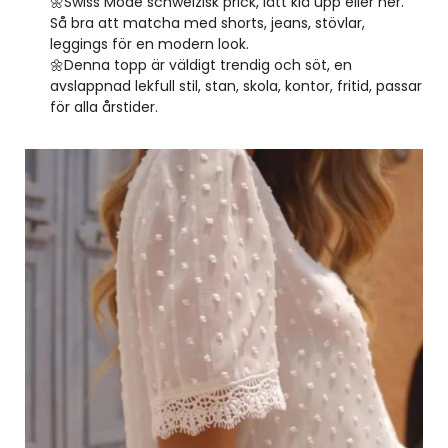
🌼
Swiss Mode schweizisk prick, lätt klä upp eller ner.
Så bra att matcha med shorts, jeans, stövlar,
leggings för en modern look.
🌼
Denna topp är väldigt trendig och söt, en
avslappnad lekfull stil, stan, skola, kontor, fritid, passar
för alla årstider.