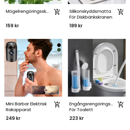
Mögelrengöringsskum
Silikonskyddsmatta
För Diskbänkskranen
Som Förhindrar
159 kr
189 kr
Stänk
Mini Bärbar Elektrisk
Engångsrengöringsverktyg
Rakapparat
För Toalett
249 kr
223 kr