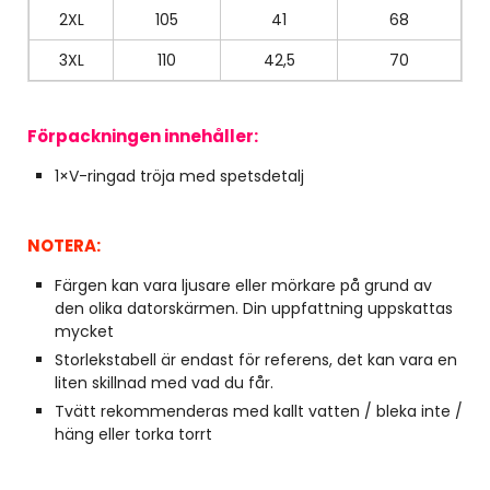
2XL
105
41
68
3XL
110
42,5
70
Förpackningen innehåller:
1×V-ringad tröja med spetsdetalj
NOTERA:
Färgen kan vara ljusare eller mörkare på grund av
den olika datorskärmen. Din uppfattning uppskattas
mycket
Storlekstabell är endast för referens, det kan vara en
liten skillnad med vad du får.
Tvätt rekommenderas med kallt vatten / bleka inte /
häng eller torka torrt