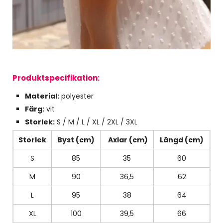
Produktspecifikation:
Material:
polyester
Färg:
vit
Storlek:
S / M / L / XL / 2XL / 3XL
Storlek
Byst (cm)
Axlar (cm)
Längd (cm)
S
85
35
60
M
90
36,5
62
L
95
38
64
XL
100
39,5
66