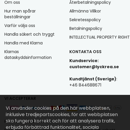
Om oss
Återbetalningspolicy
Hur man spårar
Allmänna Villkor
beställningar
Sekretesspolicy
Varför välja oss
Betalningspolicy
Handla säkert och tryggt
INTELLECTUAL PROPERTY RIGHT
Handla med Klarna
Klarnas
KONTAKTA OSS
dataskyddsinformation
Kundservice:
customer@lyckrea.se
Kundtjänst (Sverige)
:
+46 844688671
VI ACCEPTERAR
Vi använder cookies på den här webbplatsen,
inklusive tredjepartscookies, för att webbplatsen
ska fungera korrekt och för att analysera trafik,
HÅLL DIG UPPDATERAD
erbjuda förbättrad funktionalitet, sociala