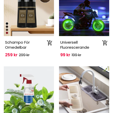
Schampo För
Universell
Omedelbar
Fluorescerande
Färgning
Däckventilkåpor
259 kr
99 kr
299 kr
199 kr